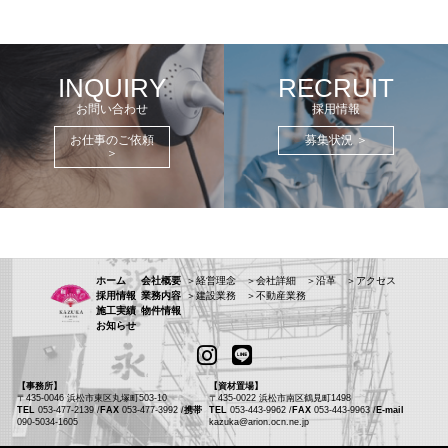
ゲ
ー
シ
INQUIRY
RECRUIT
ョ
お問い合わせ
採用情報
ン
お仕事のご依頼
募集状況 ＞
＞
ホーム
会社概要
＞経営理念
＞会社詳細
＞沿革
＞アクセス
採用情報
業務内容
＞建設業務
＞不動産業務
施工実績
物件情報
お知らせ
【事務所】
【資材置場】
〒435-0046 浜松市東区丸塚町503-10
〒435-0022 浜松市南区鶴見町1498
TEL
053-477-2139 /
FAX
053-477-3992 /
携帯
TEL
053-443-9962 /
FAX
053-443-9963 /
E-mail
090-5034-1605
kazuka@arion.ocn.ne.jp