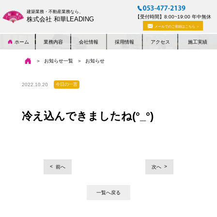
建築業務・不動産業務なら、
【受付時間】8:00~19:00 年中無休
株式会社 和華LEADING
メールでのご依頼はこちら ＞
ホーム
業務内容
会社情報
採用情報
アクセス
施工実績
お知らせ一覧
お知らせ
2022.10.20
今日の一言
冷え込んできましたね(°_°)
投
前へ
次へ
稿
ナ
一覧へ戻る
ビ