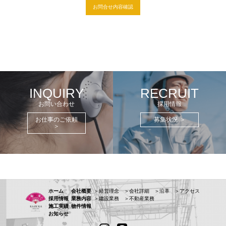
INQUIRY
RECRUIT
お問い合わせ
採用情報
お仕事のご依頼
募集状況 ＞
＞
ホーム
会社概要
＞経営理念
＞会社詳細
＞沿革
＞アクセス
採用情報
業務内容
＞建設業務
＞不動産業務
施工実績
物件情報
お知らせ