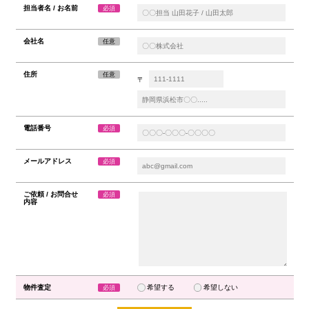
担当者名 / お名前
必須
会社名
任意
住所
任意
〒
電話番号
必須
メールアドレス
必須
ご依頼 / お問合せ
必須
内容
物件査定
希望する
希望しない
必須