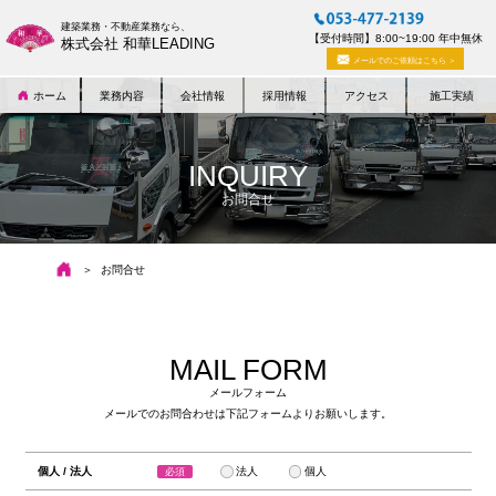
建築業務・不動産業務なら、
【受付時間】8:00~19:00 年中無休
株式会社 和華LEADING
メールでのご依頼はこちら ＞
ホーム
業務内容
会社情報
採用情報
アクセス
施工実績
INQUIRY
お問合せ
お問合せ
MAIL FORM
メールフォーム
メールでのお問合わせは下記フォームよりお願いします。
個人 / 法人
法人
個人
必須