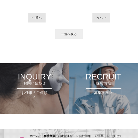
投
前へ
次へ
稿
ナ
一覧へ戻る
ビ
ゲ
ー
シ
INQUIRY
RECRUIT
ョ
お問い合わせ
採用情報
ン
お仕事のご依頼
募集状況 ＞
＞
ホーム
会社概要
＞経営理念
＞会社詳細
＞沿革
＞アクセス