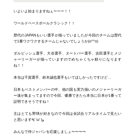
いよいよ始まりますねぇーーー！！
ワールドベースボールクラシック！！
歴代のJAPANもいい選手が揃っていましたが今回のチームは歴代
で1番ワクワクするチームじゃないでしょうか(o^^o)
ダルビッシュ選手、大谷選手、ヌートバー選手、吉田選手とメジ
ャーリーガーが揃っていますのでめちゃくちゃ頼りになります
ね！！
本当は千賀選手、鈴木誠也選手もいてほしかったですけど…
日本もベストメンバーの中、他の国も実力揃いのメジャーリーガ
ー達が集まってますので今回、優勝できたら本当に日本が1番って
証明できそうですね！
主はとても野球が好きなので今回は全試合リアルタイムで見たい
と思います٩( ‘ω’ )و
みんなで侍ジャパンを応援しましょ〜〜〜〜